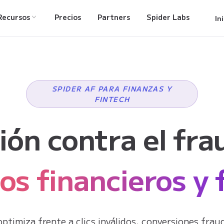
Recursos
Precios
Partners
Spider Labs
In
SPIDER AF PARA FINANZAS Y
FINTECH
ión contra el fra
ios financieros y 
ptimiza frente a clics inválidos, conversiones frau