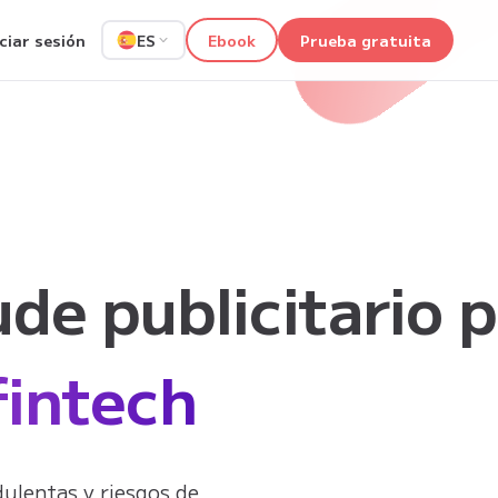
iciar sesión
Ebook
Prueba gratuita
ES
ude publicitario 
fintech
dulentas y riesgos de